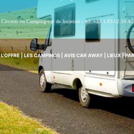
Circuits en Camping-car de location -
tel: +33 1.83.62.59.45
|
L'OFFRE
|
LES CAMPINGS
|
AVIS CAR AWAY
|
LIEUX
|
PA