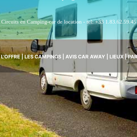
Circuits en Camping-car de location -
tel: +33 1.83.62.59.45
|
L'OFFRE
|
LES CAMPINGS
|
AVIS CAR AWAY
|
LIEUX
|
PA